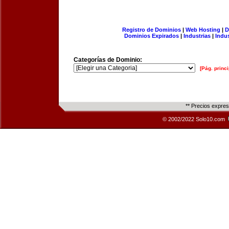
Registro de Dominios
|
Web Hosting
|
D
Dominios Expirados
|
Industrias
|
Indu
Categorías de Dominio:
[Pág. princi
** Precios expre
© 2002/2022 Solo10.com