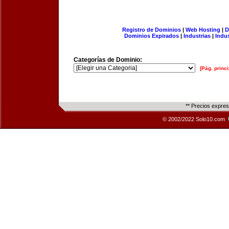
Registro de Dominios
|
Web Hosting
|
D
Dominios Expirados
|
Industrias
|
Indu
Categorías de Dominio:
[Pág. princi
** Precios expre
© 2002/2022 Solo10.com