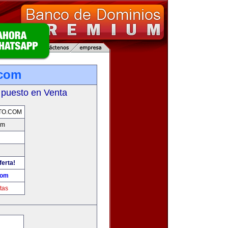
.com
 puesto en Venta
TO.COM
om
ferta!
com
tas