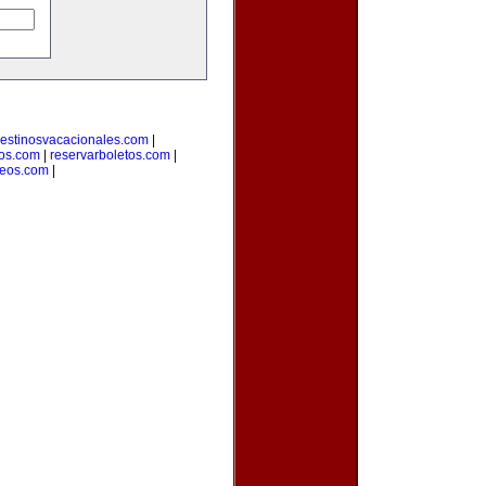
estinosvacacionales.com
|
ros.com
|
reservarboletos.com
|
leos.com
|