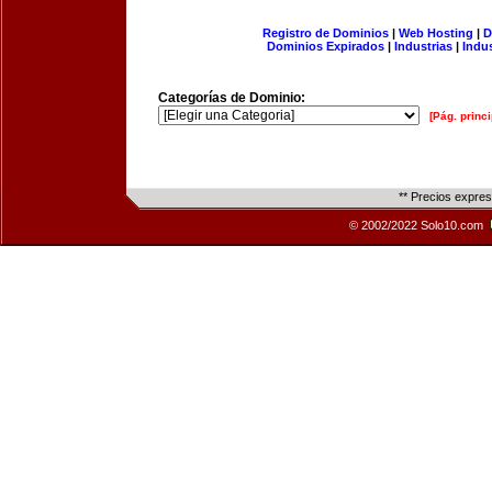
Registro de Dominios
|
Web Hosting
|
D
Dominios Expirados
|
Industrias
|
Indu
Categorías de Dominio:
[Pág. princi
** Precios expre
© 2002/2022 Solo10.com