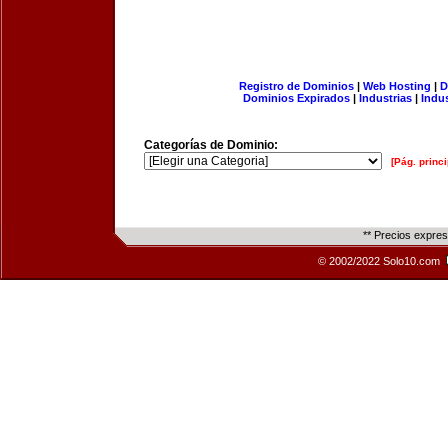
Registro de Dominios
|
Web Hosting
|
D
Dominios Expirados
|
Industrias
|
Indu
Categorías de Dominio:
[Pág. princi
** Precios expre
© 2002/2022 Solo10.com