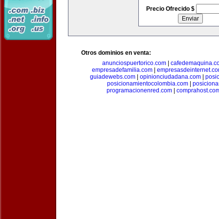
Precio Ofrecido $
Otros dominios en venta:
anunciospuertorico.com
|
cafedemaquina.c
empresadefamilia.com
|
empresasdeinternet.c
guiadewebs.com
|
opinionciudadana.com
|
posi
posicionamientocolombia.com
|
posicion
programacionenred.com
|
comprahost.co