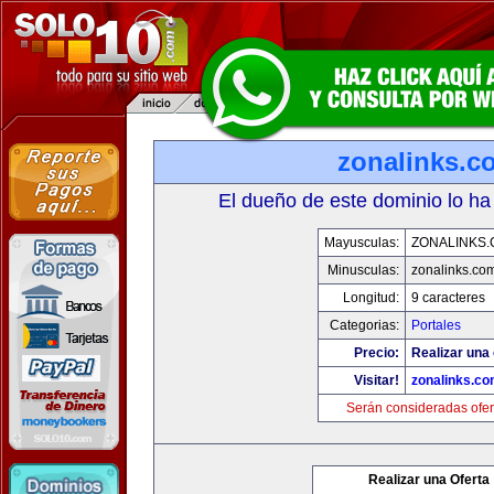
zonalinks.c
El dueño de este dominio lo ha
Mayusculas:
ZONALINKS
Minusculas:
zonalinks.co
Longitud:
9 caracteres
Categorias:
Portales
Precio:
Realizar una 
Visitar!
zonalinks.c
Serán consideradas ofer
Realizar una Oferta