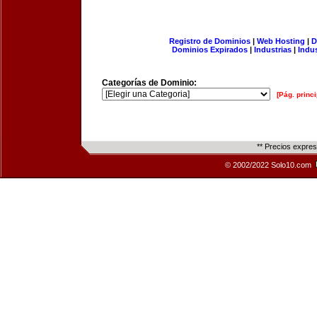
Registro de Dominios
|
Web Hosting
|
D
Dominios Expirados
|
Industrias
|
Indu
Categorías de Dominio:
[Pág. princi
** Precios expre
© 2002/2022 Solo10.com