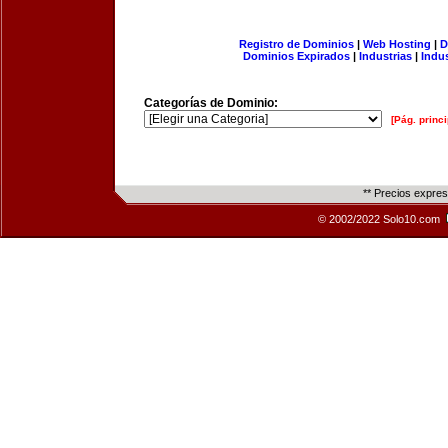
Registro de Dominios
|
Web Hosting
|
D
Dominios Expirados
|
Industrias
|
Indu
Categorías de Dominio:
[Pág. princi
** Precios expre
© 2002/2022 Solo10.com