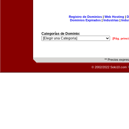
Registro de Dominios
|
Web Hosting
|
D
Dominios Expirados
|
Industrias
|
Indu
Categorías de Dominio:
[Pág. princi
** Precios expre
© 2002/2022 Solo10.com