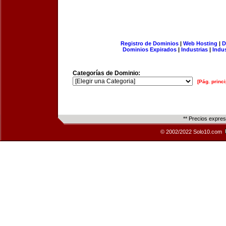
Registro de Dominios
|
Web Hosting
|
D
Dominios Expirados
|
Industrias
|
Indu
Categorías de Dominio:
[Pág. princi
** Precios expre
© 2002/2022 Solo10.com