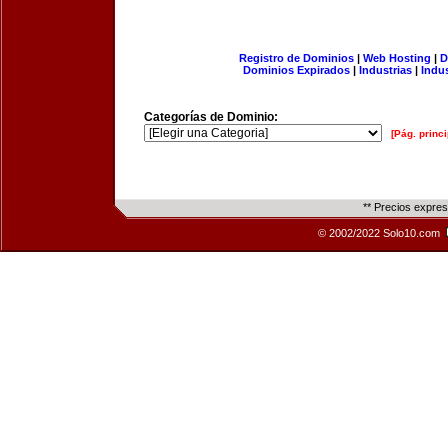
Registro de Dominios
|
Web Hosting
|
D
Dominios Expirados
|
Industrias
|
Indu
Categorías de Dominio:
[Pág. princi
** Precios expre
© 2002/2022 Solo10.com