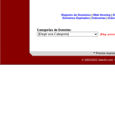
Registro de Dominios
|
Web Hosting
|
D
Dominios Expirados
|
Industrias
|
Indu
Categorías de Dominio:
[Pág. princi
** Precios expre
© 2002/2022 Solo10.com